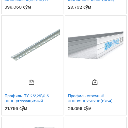
396.060
сўм
29.792
сўм
Профиль ПУ 25\25\0,5
Профиль стоечный
3000 углозащитный
3000х100х50х06(8\64)
21.756
сўм
26.096
сўм