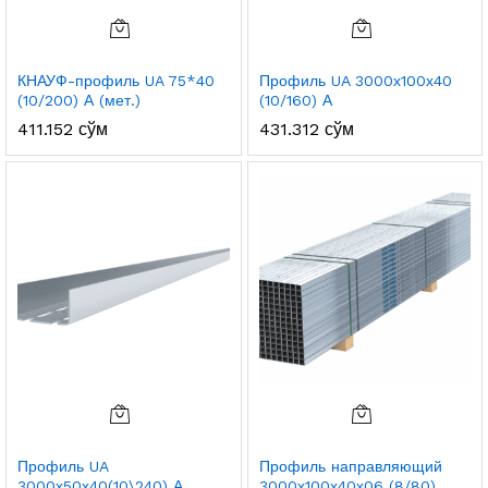
КНАУФ-профиль UA 75*40
Профиль UA 3000х100х40
(10/200) А (мет.)
(10/160) А
411.152
сўм
431.312
сўм
Профиль UA
Профиль направляющий
3000х50х40(10\240) А
3000х100х40х06 (8/80)