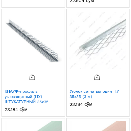
22.904
сўм
КНАУФ-профиль
Уголок сетчатый оцин ПУ
углозащитный (ПУ)
35х35 (3 м)
ШТУКАТУРНЫЙ 35х35
23.184
сўм
23.184
сўм