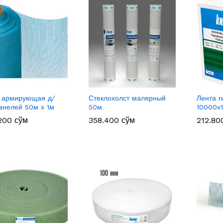
 армирующая д/
Стеклохолст малярный
Лента 
анелей 50м х 1м
50м
10000х
.200
.200
сўм
сўм
358.400
358.400
сўм
сўм
212.8
212.8