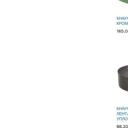
КНАУ
КРОМ
165.
165.
КНАУ
ЛЕНТ
УПЛО
88.2
88.2