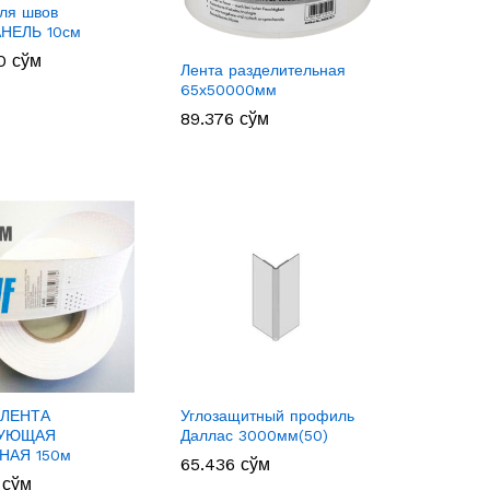
ля швов
НЕЛЬ 10см
00
00
сўм
сўм
Лента разделительная
65х50000мм
89.376
89.376
сўм
сўм
-ЛЕНТА
Углозащитный профиль
УЮЩАЯ
Даллас 3000мм(50)
НАЯ 150м
65.436
65.436
сўм
сўм
0
0
сўм
сўм