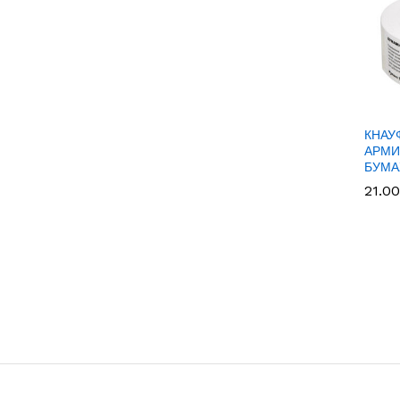
КНАУ
АРМ
БУМА
21.0
21.0