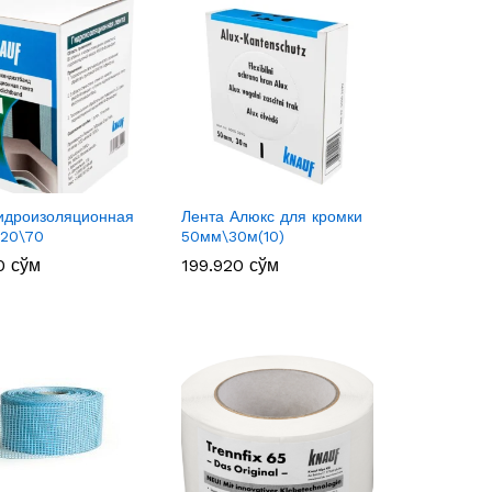
гидроизоляционная
Лента Алюкс для кромки
120\70
50мм\30м(10)
00
00
сўм
сўм
199.920
199.920
сўм
сўм