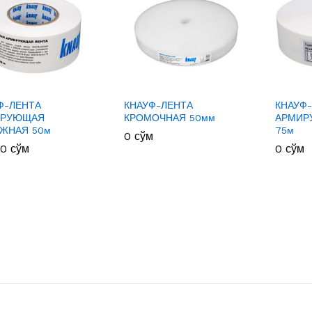
Ф-ЛЕНТА
КНАУФ-ЛЕНТА
КНАУФ-
ИРУЮЩАЯ
КРОМОЧНАЯ 50мм
АРМИР
ЖНАЯ 50м
75м
0
0
сўм
сўм
00
00
сўм
сўм
0
0
сўм
сўм