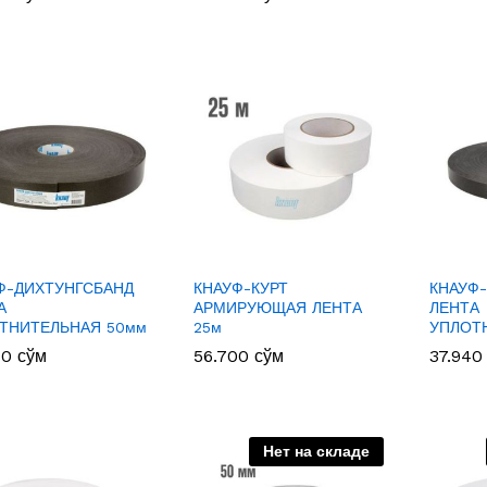
Ф-ДИХТУНГСБАНД
КНАУФ-КУРТ
КНАУФ
А
АРМИРУЮЩАЯ ЛЕНТА
ЛЕНТА
ТНИТЕЛЬНАЯ 50мм
25м
УПЛОТ
40
40
сўм
сўм
56.700
56.700
сўм
сўм
37.94
37.94
Нет на складе