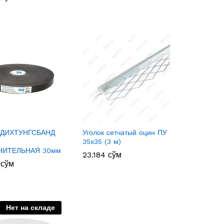
-ДИХТУНГСБАНД
Уголок сетчатый оцин ПУ
35х35 (3 м)
НИТЕЛЬНАЯ 30мм
23.184
23.184
сўм
сўм
0
0
сўм
сўм
Нет на складе