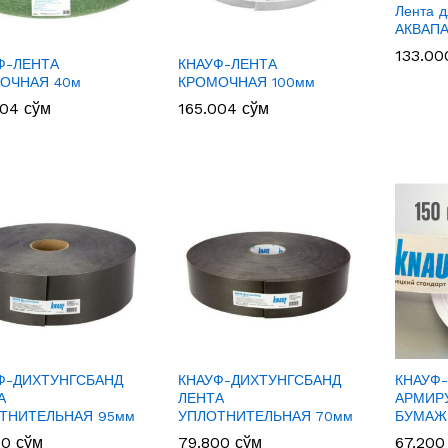
Лента д
АКВАПА
133.0
133.0
Ф-ЛЕНТА
КНАУФ-ЛЕНТА
ОЧНАЯ 40м
КРОМОЧНАЯ 100мм
004
004
сўм
сўм
165.004
165.004
сўм
сўм
Ф-ДИХТУНГСБАНД
КНАУФ-ДИХТУНГСБАНД
КНАУФ
А
ЛЕНТА
АРМИР
ТНИТЕЛЬНАЯ 95мм
УПЛОТНИТЕЛЬНАЯ 70мм
БУМАЖ
00
00
сўм
сўм
79.800
79.800
сўм
сўм
67.20
67.20